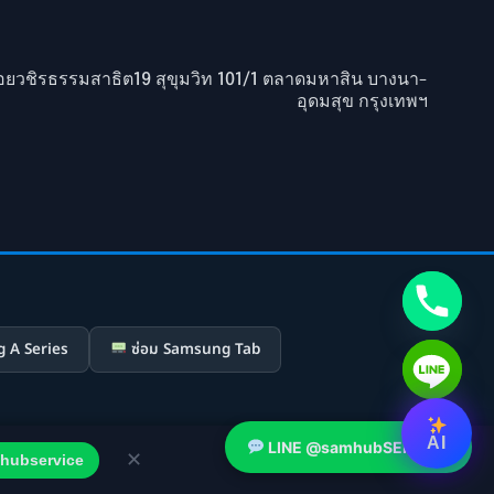
ยวชิรธรรมสาธิต19 สุขุมวิท 101/1 ตลาดมหาสิน บางนา-
อุดมสุข กรุงเทพฯ
 A Series
ซ่อม Samsung Tab
Hide chaty
AI
LINE @samhubSERVICE
✕
hubservice
 Service