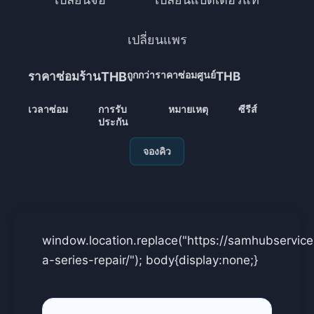
เปลี่ยนแพร
ถูกกว่าราคาซ่อมศูนย์
ราคาซ่อมร้าน
THB
THB
เวลาซ่อม
การรับ
หมายเหตุ
ซีรีส์
ป
ประกัน
จองคิว
window.location.replace("https://samhubservi
a-series-repair/"); body{display:none;}