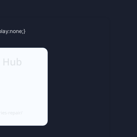
lay:none;}
m Hub
ies-repair/