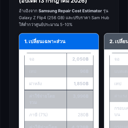
(อัปเดต 13 กรกฎาคม 2026)
อ้างอิงจาก
Samsung Repair Cost Estimator
รุ่น
Galaxy Z Flip4 (256 GB) และปรับราคา Sam Hub
ให้ต่ำกว่าศูนย์ประมาณ 5-10%
1. เปลี่ยนเฉพาะส่วน
2. เปลี่
จอ
2,050฿
จอ
เทป
96฿
แบตเตอ
ฝาหลัง
1,850฿
เทป
ค่าแรง
ค่าใช้จ่ายโดย
3,996฿
รวม
กรอบเค
บน
ภาษี (7%)
280฿
กรอบเค
ค่าใช้จ่ายโดย
4,276฿