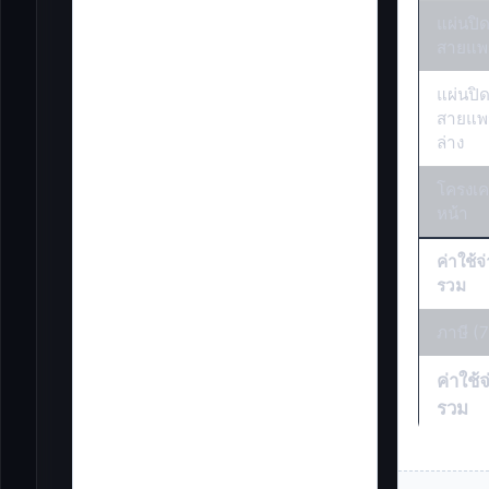
แผ่นปิด
สายแพ
แผ่นปิด
สายแพ
ล่าง
โครงเคร
หน้า
ค่าใช้
รวม
ภาษี (
ค่าใช้
รวม