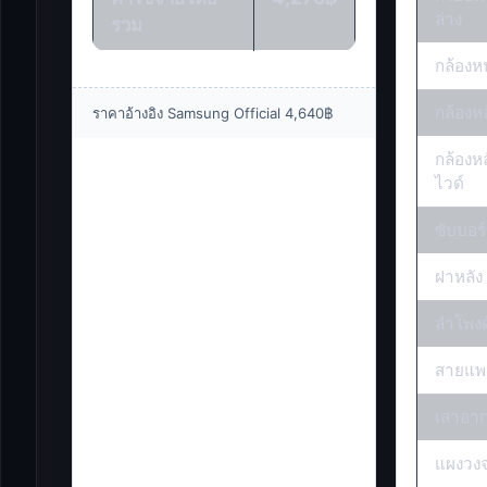
ล่าง
รวม
กล้องห
กล้องหล
ราคาอ้างอิง Samsung Official 4,640฿
กล้องหล
ไวด์
ซับบอร
ฝาหลัง
ลำโพงด
สายแพ
เสาอา
แผงวงจ