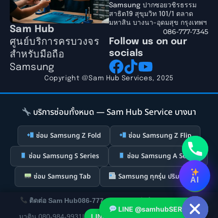
Samsung ปากซอยวชิรธรรม
สาธิต19 สุขุมวิท 101/1 ตลาด
มหาสิน บางนา-อุดมสุข กรุงเทพฯ
Sam Hub
086-777-7345
ศูนย์บริการครบวงจร
Follow us on our
socials
สำหรับมือถือ
Samsung
Copyright @Sam Hub Services, 2025
บริการซ่อมทั้งหมด — Sam Hub Service บางนา
ซ่อม Samsung Z Fold
ซ่อม Samsung Z Flip
ซ่อม Samsung S Series
ซ่อม Samsung A Series
ซ่อม Samsung Tab
Samsung ทุกรุ่น ปริมณฑล
AI
Hide chaty
ติดต่อ Sam Hub
086-777-7345
|
ช่างเบียร์ 066-124-1206
|
LINE @samhubSERVICE
นโยบายความเป็นส่วนตัว
|
เงื่อนไขการใช้บริการ
|
นโยบาย Cookie
✕
มาติน 080-984-9931
|
LINE @samhubservice