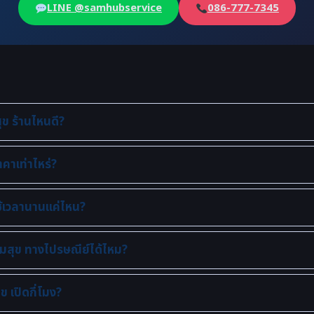
LINE @samhubservice
086-777-7345
ข ร้านไหนดี?
คาเท่าไหร่?
้เวลานานแค่ไหน?
มสุข ทางไปรษณีย์ได้ไหม?
 เปิดกี่โมง?