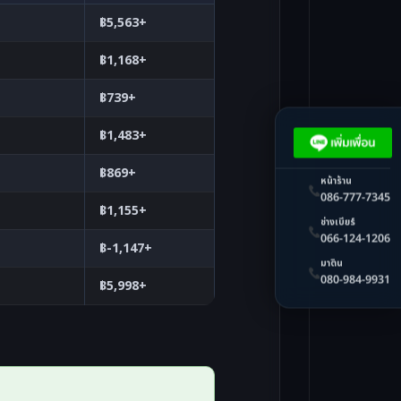
฿5,563+
฿1,168+
฿739+
฿1,483+
฿869+
หน้าร้าน
086-777-7345
฿1,155+
ช่างเบียร์
066-124-1206
฿-1,147+
มาติน
080-984-9931
฿5,998+