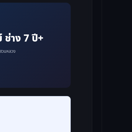
ช่าง 7 ปี+
า สวนหลวง