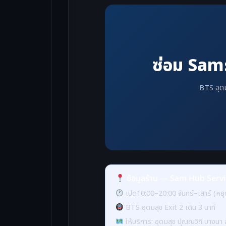
ซ่อม Sams
BTS อุดม
ข้อมูลร้าน — Sam Hub Servic
เปิด10:00–20:00 จันทร์–เสาร์ (หยุ
BTS อุดมสุข Exit 2 เดิน 3 นาที
ให้บริการ: อุดมสุข ปุณณวิถี บางน