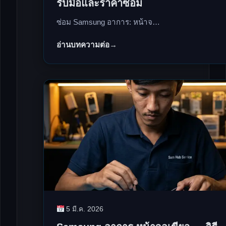
รับมือและราคาซ่อม
ซ่อม Samsung อาการ: หน้าจ…
อ่านบทความต่อ
→
5 มี.ค. 2026