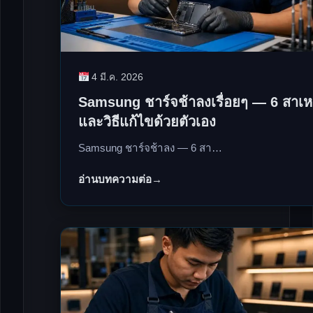
4 มี.ค. 2026
Samsung ชาร์จช้าลงเรื่อยๆ — 6 สาเห
และวิธีแก้ไขด้วยตัวเอง
Samsung ชาร์จช้าลง — 6 สา…
อ่านบทความต่อ
→