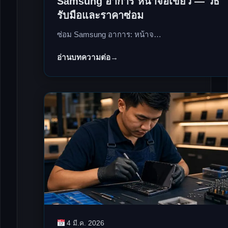
Samsung อาการ หน้าจอเขียว — วิธี
รับมือและราคาซ่อม
ซ่อม Samsung อาการ: หน้าจ…
อ่านบทความต่อ
→
4 มี.ค. 2026