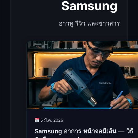
Samsung
ฮาวทู รีวิว และข่าวสาร
5 มี.ค. 2026
Samsung อาการ หน้าจอมีเส้น — วิธี