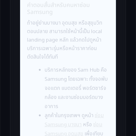
คำตอบสั้นสำหรับคนหาซ่อม
Samsung
ถ้าอยู่ย่านบางนา อุดมสุข หรือสุขุมวิท
ตอนปลาย สามารถใช้หน้านี้เป็น local
landing page หลัก แล้วกดไปดูหน้า
บริการเฉพาะรุ่นหรือหน้าราคาก่อน
ตัดสินใจได้ทันที
บริการหลักของ Sam Hub คือ
Samsung โดยเฉพาะ ทั้งจอพับ
จอแตก แบตเตอรี่ พอร์ตชาร์จ
กล้อง และงานซ่อมบอร์ดบาง
อาการ
ลูกค้าในกรุงเทพฯ ดูหน้า
ซ่อม
Samsung บางนา
หรือ
ซ่อม
Samsung อุดมสุข
เพื่อเทียบ