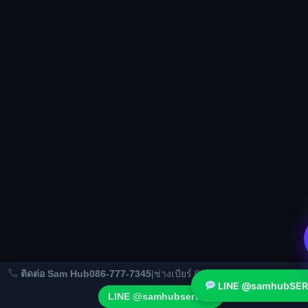
Hide c
ติดต่อ Sam Hub
086-777-7345
|
ช่างเบียร์ 066-124-1206
|
มาติน 080
LINE @samhubSER
✕
LINE @samhubservice